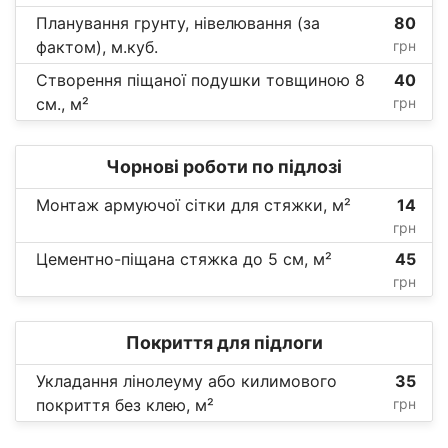
Планування грунту, нівелювання (за
80
фактом), м.куб.
грн
Створення піщаної подушки товщиною 8
40
см., м²
грн
Чорнові роботи по підлозі
Монтаж армуючої сітки для стяжки, м²
14
грн
Цементно-піщана стяжка до 5 см, м²
45
грн
Покриття для підлоги
Укладання лінолеуму або килимового
35
покриття без клею, м²
грн