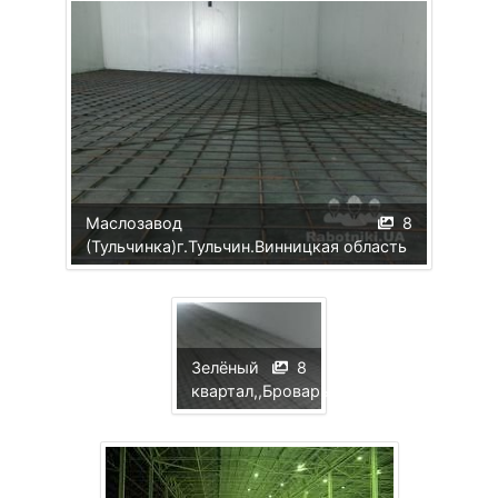
Маслозавод
8
(Тульчинка)г.Тульчин.Винницкая область
Зелёный
8
квартал,,Бровары