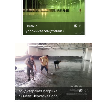
Полы с
6
упрочнителем(топинг).
Кондитерская фабрика
23
г.Смела.Черкаская обл.