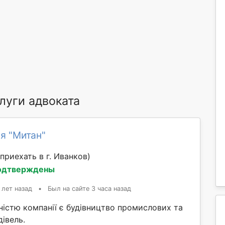
луги адвоката
я "Митан"
приехать в г. Иванков)
одтверждены
 лет назад
•
Был на сайте 3 часа назад
істю компанії є будівництво промислових та
івель.