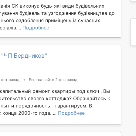
анія СК виконує будь-які види будівельних
ктування будівель та узгодження будівництва до
шнього оздоблення приміщень із сучасних
ріалів....
Подробнее
 "ЧП Бердников"
 лет назад
•
Был на сайте 2 дня назад
капитальный ремонт квартиры под ключ , Вы
оительство своего коттеджа? Обращайтесь к
опыт и порядочность - гарантируем. В
 конца 2000-го года. ...
Подробнее