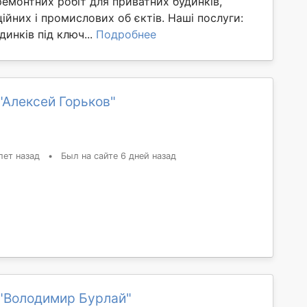
ремонтних робіт для приватних будинків,
ійних і промислових об єктів. Наші послуги:
динків під ключ...
Подробнее
"Алексей Горьков"
лет назад
•
Был на сайте 6 дней назад
"Володимир Бурлай"