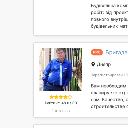
Будівельна комп
робіт: від прое
повного внутрі
будівельних мате
Бригада
PRO
Днепр
Зарегистрирован 10
Вам необходим 
планируете стр
нам. Качество, 
Рейтинг: 48 из 80
строительстве с
1 отзывов