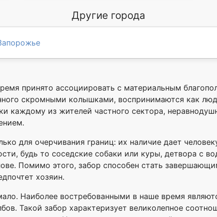
Другие города
Запорожье
ремя принято ассоциировать с материальным благопол
енного скромными колышками, воспринимаются как лю
и каждому из жителей частного сектора, неравнодушн
ением.
ько для очерчивания границ: их наличие дает челове
ости, будь то соседские собаки или куры, детвора с 
ове. Помимо этого, забор способен стать завершающи
едпочтет хозяин.
ало. Наиболее востребованными в наше время являютс
бов. Такой забор характеризует великолепное соотнош