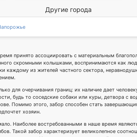
Другие города
Запорожье
ремя принято ассоциировать с материальным благопол
енного скромными колышками, воспринимаются как лю
и каждому из жителей частного сектора, неравнодушн
ением.
ько для очерчивания границ: их наличие дает челове
ости, будь то соседские собаки или куры, детвора с 
ове. Помимо этого, забор способен стать завершающи
едпочтет хозяин.
ало. Наиболее востребованными в наше время являютс
бов. Такой забор характеризует великолепное соотнош