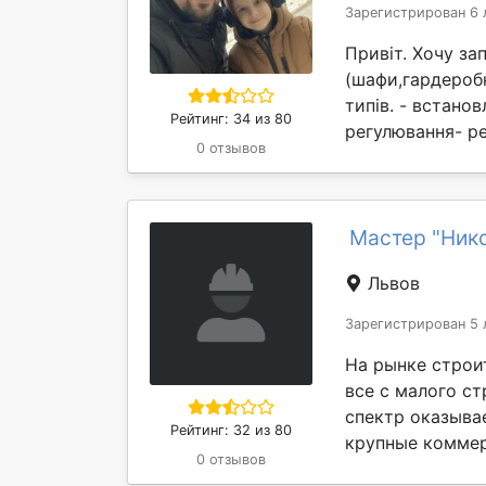
Зарегистрирован 6 
Привіт. Хочу за
(шафи,гардеробн
типів. - встано
Рейтинг: 34 из 80
регулювання- ре
0 отзывов
Мастер "Ник
Львов
Зарегистрирован 5 
На рынке строит
все с малого с
спектр оказыва
Рейтинг: 32 из 80
крупные коммер
0 отзывов