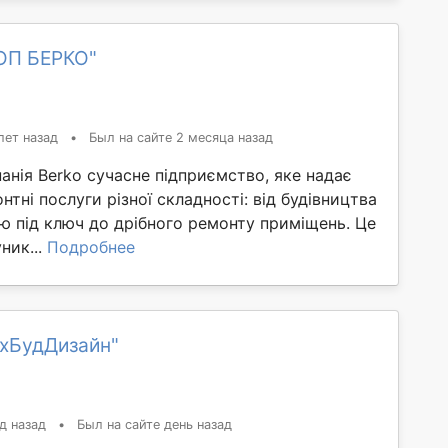
ОП БЕРКО"
лет назад
•
Был на сайте 2 месяца назад
анія Berko сучасне підприємство, яке надає
нтні послуги різної складності: від будівництва
ю під ключ до дрібного ремонту приміщень. Це
ник...
Подробнее
ехБудДизайн"
д назад
•
Был на сайте день назад