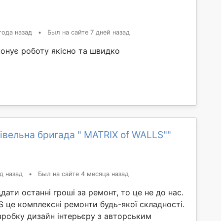
года назад
•
Был на сайте 7 дней назад
конує роботу якісно та швидко
івельна бригада " MATRIX of WALLS""
д назад
•
Был на сайте 4 месяца назад
дати останні гроші за ремонт, то це не до нас.
 це комплексні ремонти будь-якої складності.
робку дизайн інтерьєру з авторським