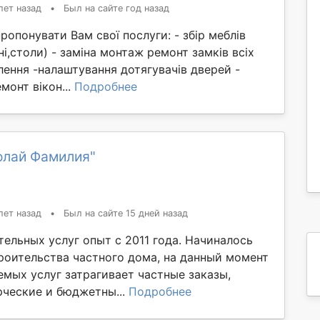
лет назад
•
Был на сайте год назад
пропонувати Вам свої послуги: - збір меблів
і,столи) - заміна монтаж ремонт замків всіх
влення -налаштування дотягувачів дверей -
монт вікон...
Подробнее
олай Фамилия"
лет назад
•
Был на сайте 15 дней назад
ельных услуг опыт с 2011 года. Начиналось
троительства частного дома, на данный момент
емых услуг затрагивает частные заказы,
ческие и бюджетны...
Подробнее