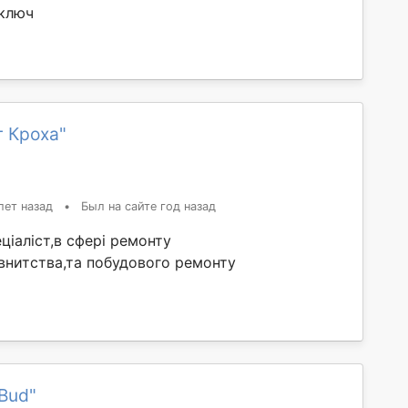
дключ
 Кроха"
лет назад
•
Был на сайте год назад
ціаліст,в сфері ремонту
внитства,та побудового ремонту
Bud"