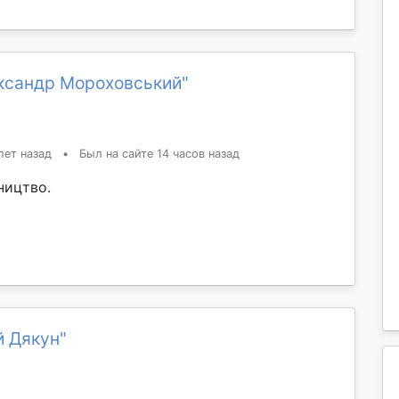
ксандр Мороховський"
лет назад
•
Был на сайте 14 часов назад
ництво.
й Дякун"