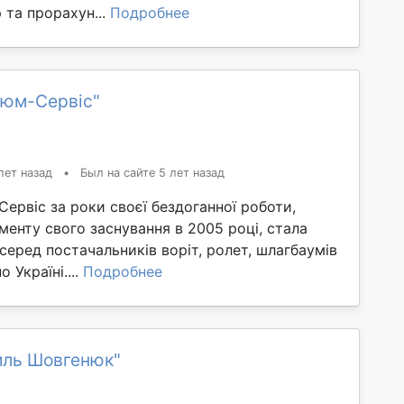
р та прорахун...
Подробнее
люм-Сервіс"
лет назад
•
Был на сайте 5 лет назад
ервіс за роки своєї бездоганної роботи,
енту свого заснування в 2005 році, стала
 серед постачальників воріт, ролет, шлагбаумів
 Україні....
Подробнее
иль Шовгенюк"