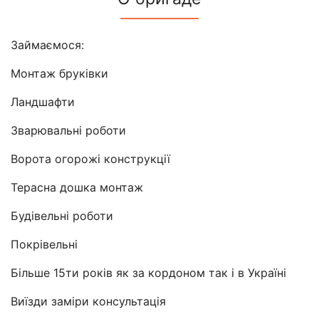
Займаємося:
Монтаж бруківки
Ландшафти
Зварювальні роботи
Ворота огорожі конструкції
Терасна дошка монтаж
Будівельні роботи
Покрівельні
Більше 15ти років як за кордоном так і в Україні
Виїзди заміри консультація