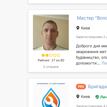
Мастер "Вол
Киев
Зарегистрирован 2 
Доброго дня мен
зварювання мета
будівництво, оп
Рейтинг: 27 из 80
допомогти....
По
0 отзывов
Бригада
PRO
Киев
Лич
Зарегистрирован 4 