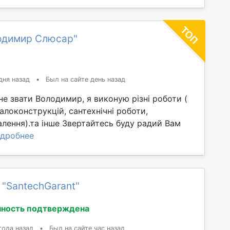
одимир Слюсар"
дня назад
•
Был на сайте день назад
е звати Володимир, я виконую різні роботи (
локонструкцій, сантехнічні роботи,
алення).та інше Звертайтесь буду радий Вам
дробнее
 "SantechGarant"
ность подтверждена
года назад
•
Был на сайте час назад