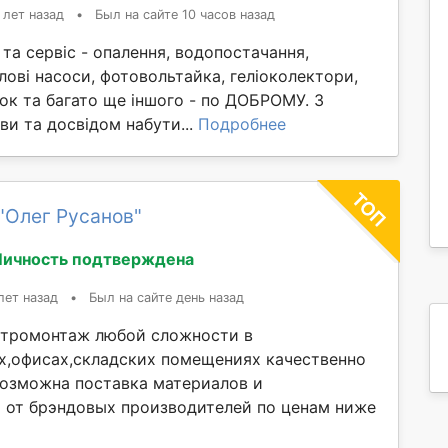
 лет назад
•
Был на сайте 10 часов назад
та сервіс - опалення, водопостачання,
лові насоси, фотовольтайка, геліоколектори,
ок та багато ще іншого - по ДОБРОМУ. З
и та досвідом набути...
Подробнее
"Олег Русанов"
Личность подтверждена
лет назад
•
Был на сайте день назад
ктромонтаж любой сложности в
х,офисах,складских помещениях качественно
 Возможна поставка материалов и
от брэндовых производителей по ценам ниже