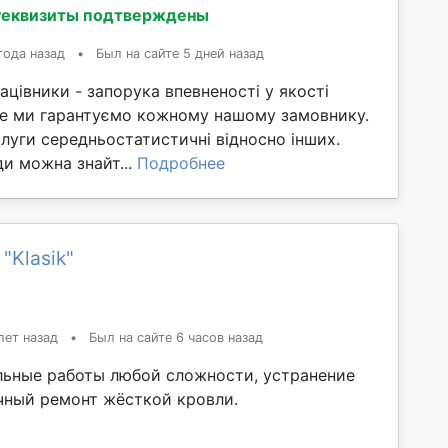
Реквизиты подтверждены
года назад
•
Был на сайте 5 дней назад
рацівники - запорука впевненості у якості
 це ми гарантуємо кожному нашому замовнику.
слуги середньостатистичні відносно інших.
и можна знайт...
Подробнее
"Klasik"
лет назад
•
Был на сайте 6 часов назад
ьные работы любой сложности, устранение
чный ремонт жёсткой кровли.