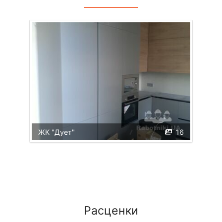
ЖК "Дует"
16
Расценки