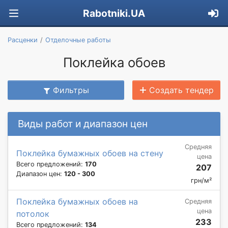
Rabotniki.UA
Расценки
Отделочные работы
Поклейка обоев
Фильтры
Создать тендер
Виды работ и диапазон цен
Средняя
Поклейка бумажных обоев на стену
цена
Всего предложений:
170
207
Диапазон цен:
120 - 300
грн/м²
Поклейка бумажных обоев на
Средняя
цена
потолок
233
Всего предложений:
134