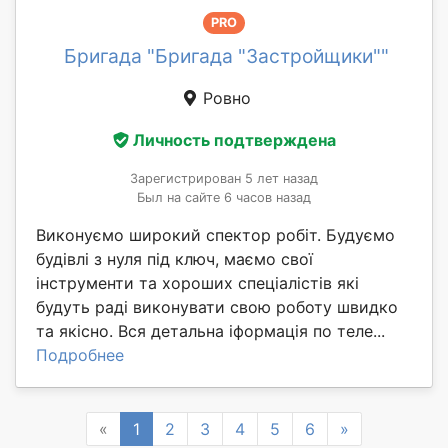
PRO
Бригада "Бригада "Застройщики""
Ровно
Личность подтверждена
Зарегистрирован 5 лет назад
Был на сайте 6 часов назад
Виконуємо широкий спектор робіт. Будуємо
будівлі з нуля під ключ, маємо свої
інструменти та хороших спеціалістів які
будуть раді виконувати свою роботу швидко
та якісно. Вся детальна іформація по теле...
Подробнее
Previous
Next
«
1
2
3
4
5
6
»