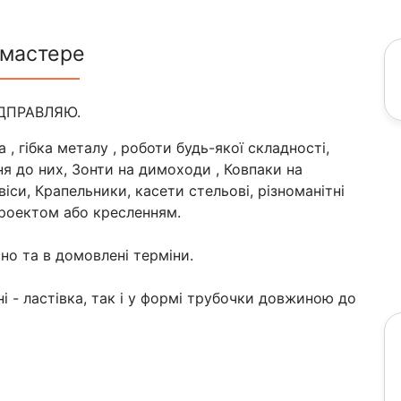
 мастере
ІДПРАВЛЯЮ.
 гібка металу , роботи будь-якої складності,
ня до них, Зонти на димоходи , Ковпаки на
іси, Крапельники, касети стельові, різноманітні
проектом або кресленням.
сно та в домовлені терміни.
ні - ластівка, так і у формі трубочки довжиною до