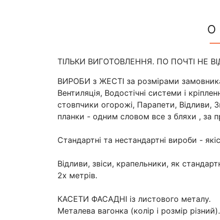
О
ТІЛЬКИ ВИГОТОВЛЕННЯ. ПО ПОЧТІ НЕ В
ВИРОБИ з ЖЕСТІ за розмірами замовника ,
Вентиляція, Водостічні системи і кріплен
стовпчики огорожі, Парапети, Відливи, Зв
планки - одним словом все з бляхи , за 
Стандартні та нестандартні вироби - які
Відливи, звіси, крапельники, як стандарт
2х метрів.
КАСЕТИ ФАСАДНІ із листового металу.
Металева вагонка (колір і розмір різний).