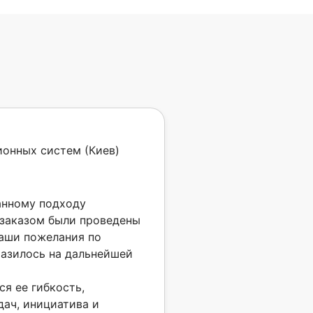
ионных систем (Киев)
анному подходу
 заказом были проведены
наши пожелания по
разилось на дальнейшей
я ее гибкость,
дач, инициатива и