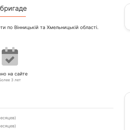
 бригаде
и по Вінницькій та Хмельницькій області.
но на сайте
Более 3 лет
месяцев)
месяцев)