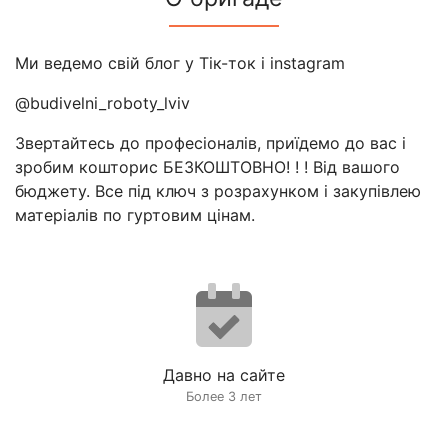
Ми ведемо свій блог у Тік-ток і instagram
@budivelni_roboty_lviv
Звертайтесь до професіоналів, приїдемо до вас і
зробим кошторис БЕЗКОШТОВНО! ! ! Від вашого
бюджету. Все під ключ з розрахунком і закупівлею
матеріалів по гуртовим цінам.
Давно на сайте
Более 3 лет