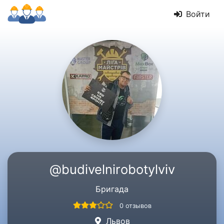
Войти
@budivelnirobotylviv
Бригада
0 отзывов
Львов