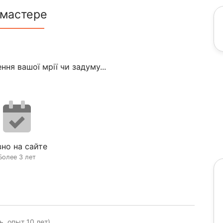
 мастере
ння вашої мрії чи задуму...
но на сайте
Более 3 лет
, опыт 10 лет)