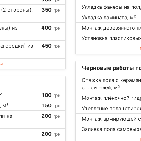
Укладка фанеры на пол,
(2 стороны),
350
грн
Укладка ламината, м²
ены) из
400
Монтаж деревянного пл
грн
Установка пластиковых 
егородки) из
450
грн
ны
Черновые работы по
Стяжка пола с керамз
строителей, м²
²
100
грн
Монтаж плёночной гид
, м²
150
грн
Утепление пола (стиро
ли на
200
грн
Монтаж армирующей се
Заливка пола самовыр
200
грн