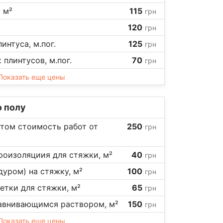
 м²
115
грн
120
грн
интуса, м.пог.
125
грн
плинтусов, м.пог.
70
грн
Показать еще цены
 полу
итом стоимость работ от
250
грн
роизоляциия для стяжки, м²
40
грн
дуром) на стяжку, м²
100
грн
тки для стяжки, м²
65
грн
авнивающимся раствором, м²
150
грн
Показать еще цены