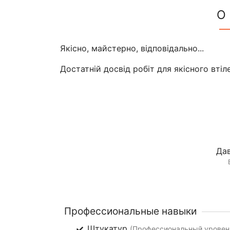
О
Якісно, майстерно, відповідально...
Достатній досвід робіт для якісного втіле
Дав
Профессиональные навыки
Штукатур
(Профессиональный уровень