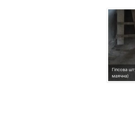
Гіпсова шт
маячна)