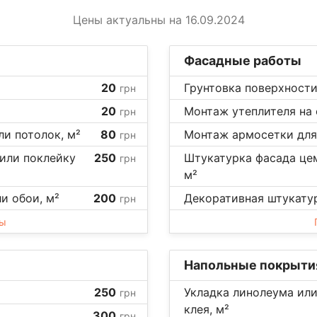
Цены актуальны на 16.09.2024
Фасадные работы
20
Грунтовка поверхности
грн
20
Монтаж утеплителя на 
грн
ли потолок, м²
80
Монтаж армосетки для
грн
 или поклейку
250
Штукатурка фасада цем
грн
м²
ли обои, м²
200
Декоративная штукатурк
грн
ны
Напольные покрыти
250
Укладка линолеума или
грн
клея, м²
300
грн