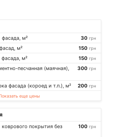
 фасада, м²
30
грн
фасад, м²
150
грн
 фасада, м²
150
грн
ентно-песчанная (маячная),
300
грн
а фасада (короед и т.п.), м²
200
грн
Показать еще цены
я
 коврового покрытия без
100
грн