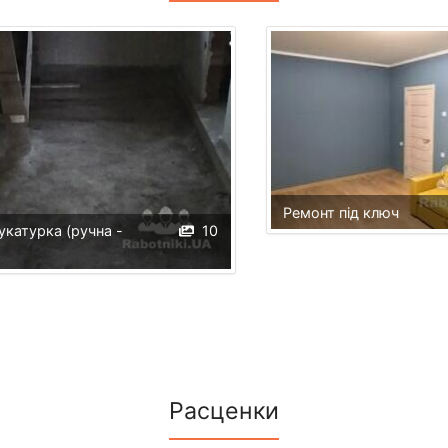
Ремонт під ключ
укатурка (ручна -
10
Расценки