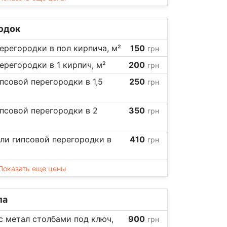
родок
регородки в пол кирпича, м²
150
грн
регородки в 1 кирпич, м²
200
грн
псовой перегородки в 1,5
250
грн
псовой перегородки в 2
350
грн
ли гипсовой перегородки в
410
грн
Показать еще цены
ла
с метал столбами под ключ,
900
грн