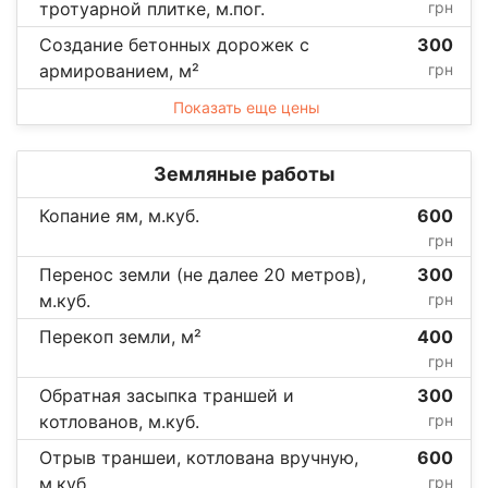
тротуарной плитке, м.пог.
грн
Создание бетонных дорожек с
300
армированием, м²
грн
Показать еще цены
Земляные работы
Копание ям, м.куб.
600
грн
Перенос земли (не далее 20 метров),
300
м.куб.
грн
Перекоп земли, м²
400
грн
Обратная засыпка траншей и
300
котлованов, м.куб.
грн
Отрыв траншеи, котлована вручную,
600
м.куб.
грн