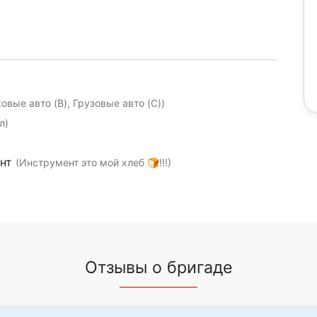
ковые авто (B), Грузовые авто (C))
л)
ент
(Инструмент это мой хлеб 🍞!!!)
Отзывы о бригаде