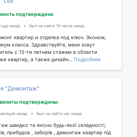
 "Lex"
ность подтверждена
года назад
•
Был на сайте 19 часов назад
монт квартир и отделка под ключ. Эконом,
иум класса. Здравствуйте, меня зовут
итeль c 13-ти лeтним cтaжeм в oбласти
ки квaртиp, a такжe дизайн...
Подробнее
я "Демонтаж"
квизиты подтверждены
месяцев назад
•
Был на сайте час назад
ж швидко та якісно будь-якої складності,
ів, прибудов , заборів , демонтаж квартир під