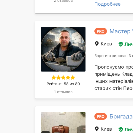
2 отзывов
Подробнее
Мастер 
PRO
Киев
Лич
Зарегистрирован 3 
Пропонуємо про
приміщень Клад
інших матеріал
Рейтинг: 58 из 80
старих стін Пер
1 отзывов
Бригада
PRO
Киев
Лич