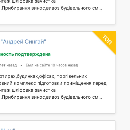
таж шліфовка зачистка
ль.Прибирання винос,вивоз будівельного см...
 "Андрей Сингай"
ность подтверждена
лет назад
•
Был на сайте 18 часов назад
тирах,будинках,офісах, торгівельних
овний комплекс підготовки приміщення перед
таж шліфовка зачистка
ль.Прибирання винос,вивоз будівельного см...