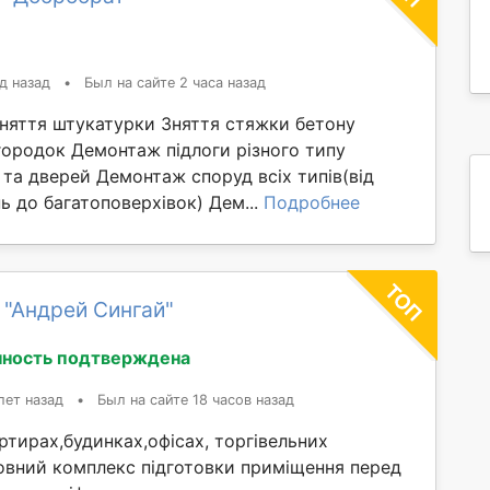
д назад
•
Был на сайте 2 часа назад
Зняття штукатурки Зняття стяжки бетону
ородок Демонтаж підлоги різного типу
та дверей Демонтаж споруд всіх типів(від
 до багатоповерхівок) Дем...
Подробнее
 "Андрей Сингай"
ность подтверждена
лет назад
•
Был на сайте 18 часов назад
тирах,будинках,офісах, торгівельних
овний комплекс підготовки приміщення перед