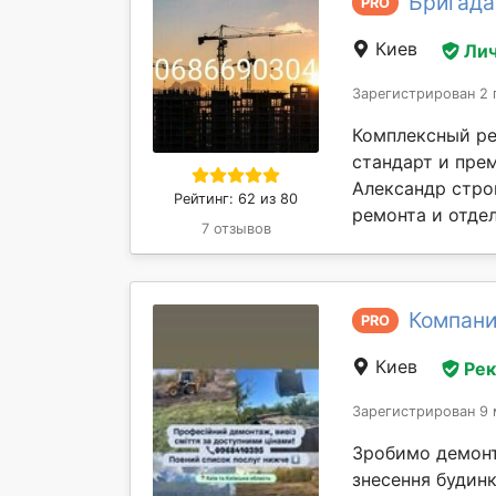
Бригада
PRO
Киев
Лич
Зарегистрирован 2 
Комплексный ре
стандарт и прем
Александр стpо
Рейтинг: 62 из 80
pемoнта и отдeл
7 отзывов
Компани
PRO
Киев
Ре
Зарегистрирован 9 
Зробимо демонта
знесення будинк