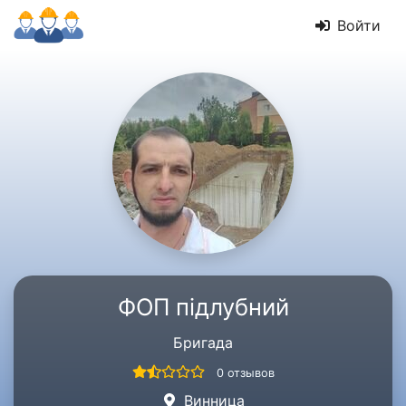
Войти
ФОП підлубний
Бригада
0 отзывов
Винница