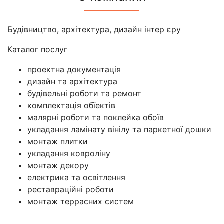
Будівництво, архітектура, дизайн інтер єру
Каталог послуг
проектна документація
дизайн та архітектура
будівельні роботи та ремонт
комплектація обїектів
малярні роботи та поклейка обоїв
укладання ламінату вінілу та паркетної дошки
монтаж плитки
укладання ковроліну
монтаж декору
електрика та освітлення
реставраційні роботи
монтаж террасних систем