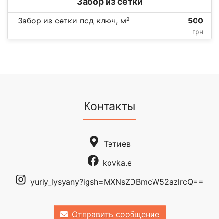
Забор из сетки
Забор из сетки под ключ, м²
500
грн
Контакты
Тетиев
kovka.e
yuriy_lysyany?igsh=MXNsZDBmcW52azlrcQ==
Отправить сообщение