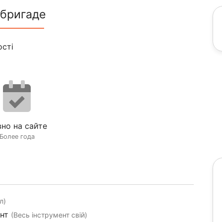
 бригаде
ості
но на сайте
Более года
л)
ент
(Весь інструмент свій)