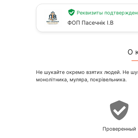
Реквизиты подтвержде
ФОП Пасечнік І.В
О 
Не шукайте окремо взятих людей. Не шук
монолітника, муляра, покрівельника.
Проверенный