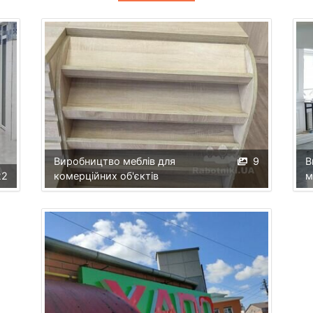
Виробництво меблів для
9
В
22
комерційних об'єктів
м