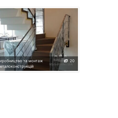
иробництво та монтаж
20
еталоконструкцій