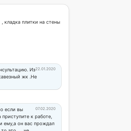
 , кладка плитки на стены
нсультацию. Из
22.01.2020
 кавезный жк .Не
Но если вы
07.02.2020
а приступите к работе,
и ему,а он вас прождал
о это .... не