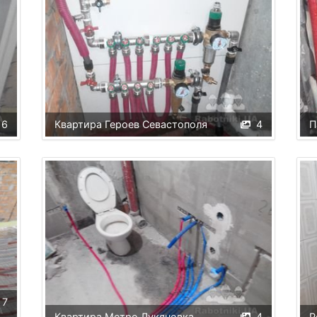
6
Квартира Героев Севастополя
4
П
7
Квартира Метро Лукяновка
4
Р