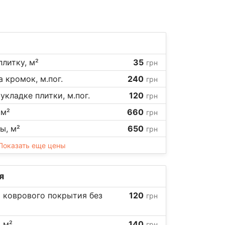
плитку, м²
35
грн
 кромок, м.пог.
240
грн
укладке плитки, м.пог.
120
грн
 м²
660
грн
ы, м²
650
грн
Показать еще цены
я
 коврового покрытия без
120
грн
 м²
140
грн