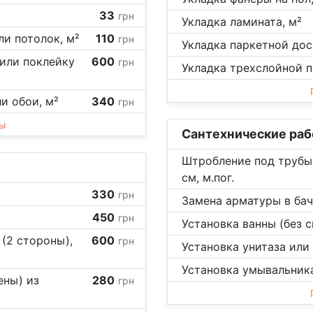
33
грн
Укладка ламината, м²
ли потолок, м²
110
грн
Укладка паркетной доск
 или поклейку
600
грн
Укладка трехслойной п
ли обои, м²
340
грн
ны
Сантехнические ра
Штробление под трубы 
см, м.пог.
330
грн
Замена арматуры в бачк
450
грн
Установка ванны (без с
(2 стороны),
600
грн
Установка унитаза или 
Установка умывальника
ены) из
280
грн