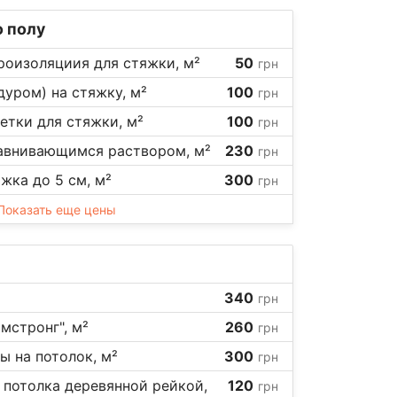
 полу
роизоляциия для стяжки, м²
50
грн
дуром) на стяжку, м²
100
грн
тки для стяжки, м²
100
грн
авнивающимся раствором, м²
230
грн
жка до 5 см, м²
300
грн
Показать еще цены
340
грн
мстронг", м²
260
грн
ы на потолок, м²
300
грн
 потолка деревянной рейкой,
120
грн