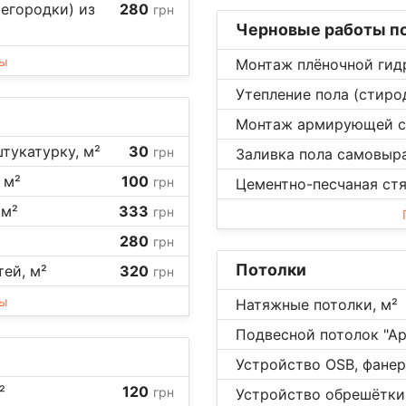
егородки) из
280
грн
Черновые работы по
ны
Монтаж плёночной гид
Утепление пола (стиро
Монтаж армирующей се
штукатурку, м²
30
грн
Заливка пола самовыр
 м²
100
грн
Цементно-песчаная стя
 м²
333
грн
280
грн
Потолки
ей, м²
320
грн
ны
Натяжные потолки, м²
Подвесной потолок "Ар
Устройство OSB, фанер
²
120
грн
Устройство обрешётки