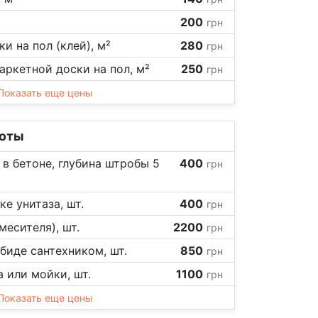
200
грн
и на пол (клей), м²
280
грн
аркетной доски на пол, м²
250
грн
Показать еще цены
боты
в бетоне, глубина штробы 5
400
грн
е унитаза, шт.
400
грн
месителя), шт.
2200
грн
биде сантехником, шт.
850
грн
 или мойки, шт.
1100
грн
Показать еще цены