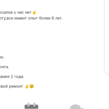
салов у нас нет☝️
ту,все имеют опыт более 8 лет.
но.
онта.
ания 2 года.
свой ремонт ☝️😉