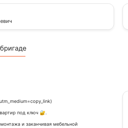
ьевич
 бригаде
?utm_medium=copy_link)
артир под ключ 🔐.
емонтажа и заканчивая мебельной