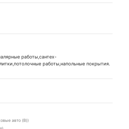
алярные работы,сантех-
литки,потолочные работы,напольные покрытия.
ковые авто (B))
л)