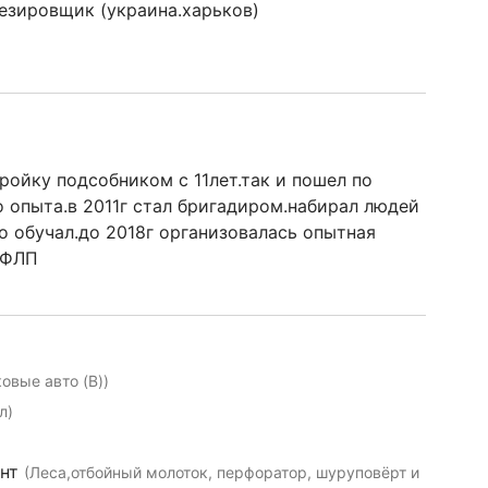
езировщик (украина.харьков)
ройку подсобником с 11лет.так и пошел по
 опыта.в 2011г стал бригадиром.набирал людей
о обучал.до 2018г организовалась опытная
 ФЛП
ковые авто (B))
л)
ент
(Леса,отбойный молоток, перфоратор, шуруповёрт и