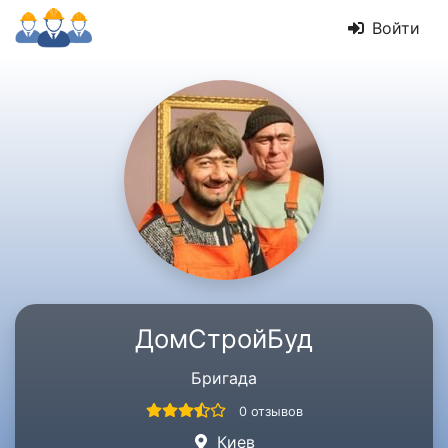
Войти
ДомСтройБуд
Бригада
0 отзывов
Киев