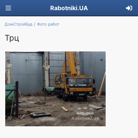
Rabotniki.UA
ДомСтройБуд
Фото работ
Трц