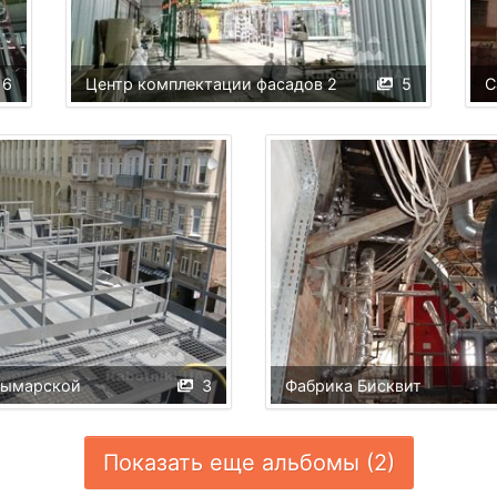
6
Центр комплектации фасадов 2
5
С
Рымарской
3
Фабрика Бисквит
Показать еще альбомы (2)