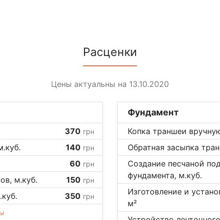
Расценки
Цены актуальны на 13.10.2020
Фундамент
370
Копка траншеи вручную
грн
м.куб.
140
Обратная засыпка тран
грн
60
Создание песчаной по
грн
фундамента, м.куб.
в, м.куб.
150
грн
Изготовление и устано
.куб.
350
грн
м²
ны
Устройство ленточного