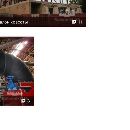
алон красоты
11
8