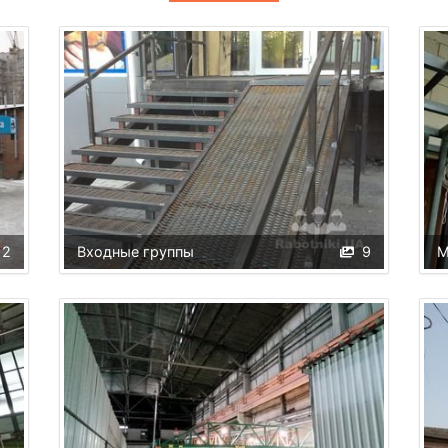
2
Входные группы
9
М