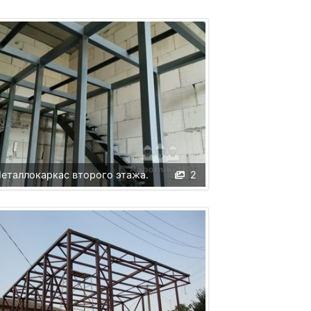
еталлокаркас второго этажа.
2