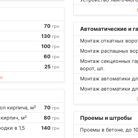
70
грн
Автоматические и г
130
грн
Монтаж откатных ворот
100
грн
Монтаж распашных воро
60
грн
Монтаж секционных г
25
грн
ворот, шт.
ны
Монтаж автоматики для
Монтаж автоматики для
ол кирпича, м²
70
грн
кирпич, м²
80
Проемы и штробы
грн
одки в 1,5
140
грн
Проемы в бетоне, до 10