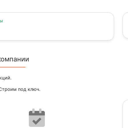
ны
компании
кций.
Строим под ключ.