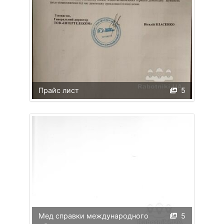
Прайс лист
5
Мед справки международного
5