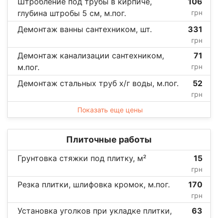
Штробление под трубы в кирпиче,
106
глубина штробы 5 см, м.пог.
грн
Демонтаж ванны сантехником, шт.
331
грн
Демонтаж канализации сантехником,
71
м.пог.
грн
Демонтаж стальных труб х/г воды, м.пог.
52
грн
Показать еще цены
Плиточные работы
Грунтовка стяжки под плитку, м²
15
грн
Резка плитки, шлифовка кромок, м.пог.
170
грн
Установка уголков при укладке плитки,
63