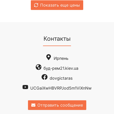
Показать еще цены
Контакты
Ирпень
буд-рем21.kiev.ua
dovgictaras
UCGaiXwHBVRPJod5m1ViXnNw
Отправить сообщение