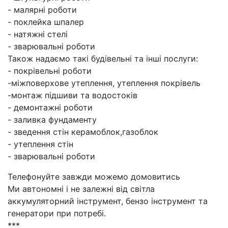
- малярні роботи
- поклейка шпалер
- натяжні стелі
- зварювальні роботи
Також надаємо такі будівельні та інші послуги:
- покрівельні роботи
-міжповерхове утеплення, утеплення покрівель
-монтаж підшиви та водостоків
- демонтажні роботи
- заливка фундаменту
- зведення стін керамоблок,газоблок
- утеплення стін
- зварювальні роботи
Телефонуйте завжди можемо домовитись
Ми автономні і не залежні від світла
аккумуляторний інструмент, бензо інструмент та
генератори при потребі.
***