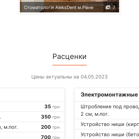
Стоматологія AleksDent м.Рівне
7
Расценки
Цены актуальны на 04.05.2023
Электромонтажные
35
Штробление под провод
грн
2 см, м.пог.
.
350
грн
Устройство ниши (кирп
 м.пог.
200
грн
Устройство ниши (бетон
700
грн