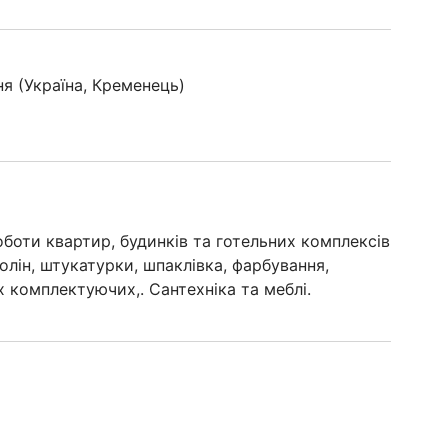
я (Україна, Кременець)
боти квартир, будинків та готельних комплексів
ролін, штукатурки, шпаклівка, фарбування,
 комплектуючих,. Сантехніка та меблі.