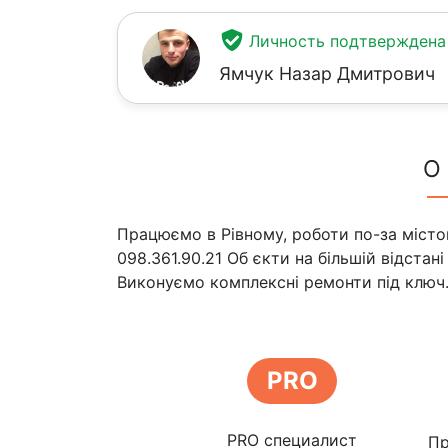
Личность подтверждена
Ямчук Назар Дмитрович
О
Працюємо в Рівному, роботи по-за місто
098.361.90.21 Об єкти на більшій відстан
Виконуємо комплексні ремонти під ключ
PRO
PRO специалист
Пр