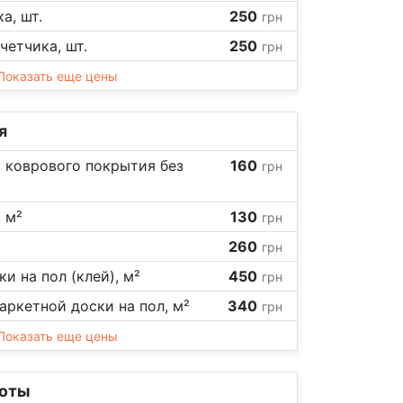
а, шт.
250
грн
етчика, шт.
250
грн
Показать еще цены
я
 коврового покрытия без
160
грн
 м²
130
грн
260
грн
и на пол (клей), м²
450
грн
аркетной доски на пол, м²
340
грн
Показать еще цены
боты