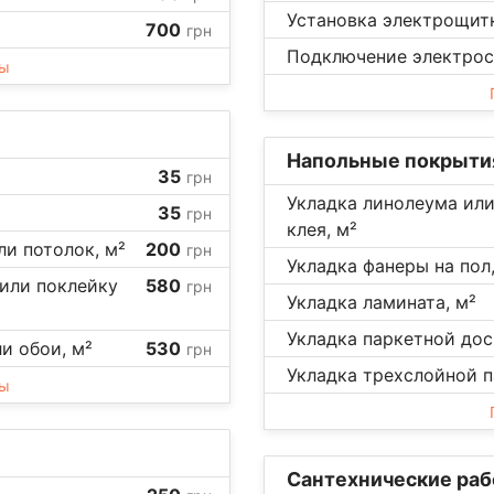
Установка электрощитк
700
грн
Подключение электросч
ны
Напольные покрыти
35
грн
Укладка линолеума или
35
грн
клея, м²
ли потолок, м²
200
грн
Укладка фанеры на пол,
 или поклейку
580
грн
Укладка ламината, м²
Укладка паркетной доск
ли обои, м²
530
грн
Укладка трехслойной п
ны
Сантехнические ра