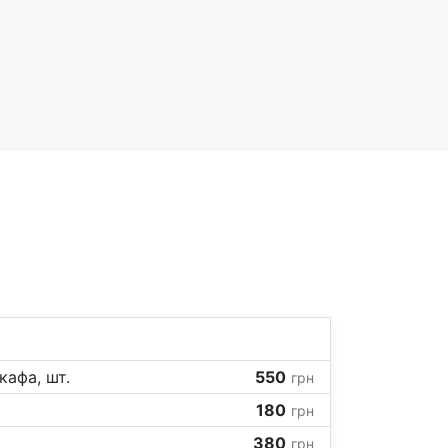
афа, шт.
550
грн
180
грн
380
грн