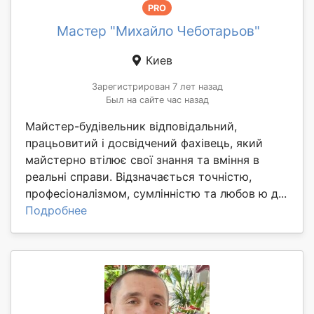
PRO
Мастер "Михайло Чеботарьов"
Киев
Зарегистрирован 7 лет назад
Был на сайте час назад
Майстер-будівельник відповідальний,
працьовитий і досвідчений фахівець, який
майстерно втілює свої знання та вміння в
реальні справи. Відзначається точністю,
професіоналізмом, сумлінністю та любов ю д...
Подробнее