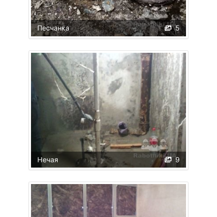
Песчанка
5
Нечая
9