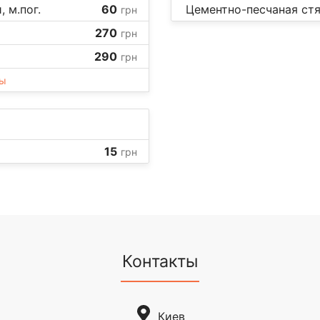
 м.пог.
60
Цементно-песчаная стя
грн
270
грн
290
грн
ны
15
грн
Контакты
Киев