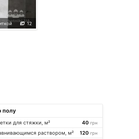
иткой
12
 полу
тки для стяжки, м²
40
грн
авнивающимся раствором, м²
120
грн