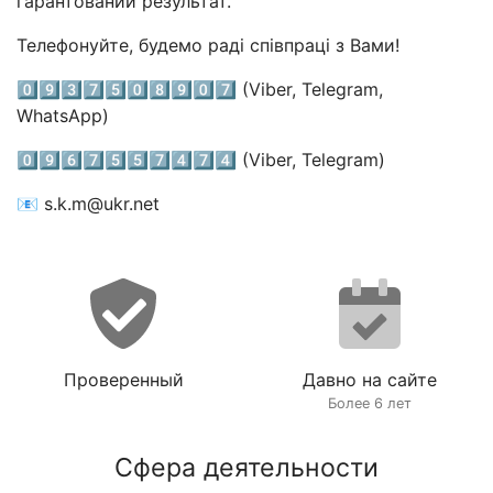
гарантований результат.
Телефонуйте, будемо раді співпраці з Вами!
0️⃣9️⃣3️⃣7️⃣5️⃣0️⃣8️⃣9️⃣0️⃣7️⃣ (Viber, Telegram,
WhatsApp)
0️⃣9️⃣6️⃣7️⃣5️⃣5️⃣7️⃣4️⃣7️⃣4️⃣ (Viber, Telegram)
📧 s.k.m@ukr.net
Проверенный
Давно на сайте
Более 6 лет
Сфера деятельности