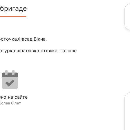
 бригаде
сточка.Фасад.Вікна.
атурка шпатлівка стяжка .та інше
но на сайте
Более 6 лет