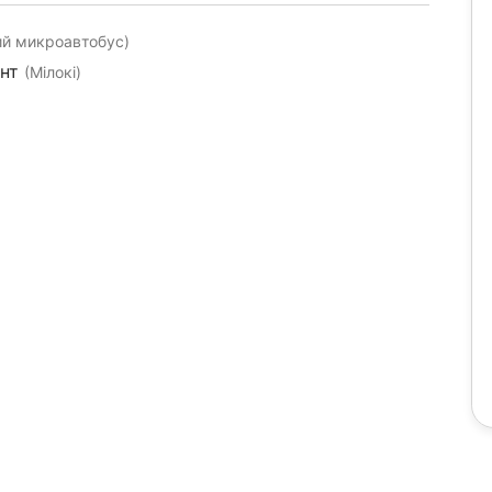
й микроавтобус)
ент
(Мілокі)