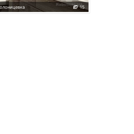
олоницевка
15