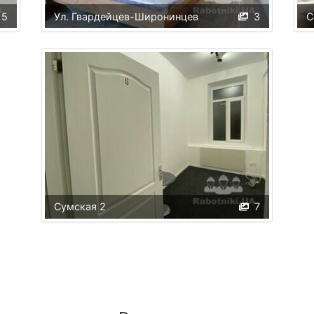
15
Ул. Гвардейцев-Широнинцев
3
С
Сумская 2
7