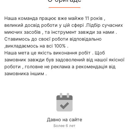
Наша команда працює вже майже 11 років ,
великий досвід роботи у цій сфері .Підбір сучасних
миючих засобів , та інструмент завжди за нами .
Ставимось до своєї роботи відповідально
,викладаємось на всі 100% .
Наша мета це якість виконання робіт . Щоб
замовник завжди був задоволений від нашої якісної
роботи , головне не реклама а рекомендація від
замовника іншим .
Давно на сайте
Более 6 лет