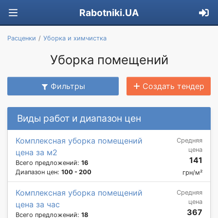
Rabotniki.UA
Расценки
Уборка и химчистка
Уборка помещений
Фильтры
Создать тендер
Виды работ и диапазон цен
Комплексная уборка помещений
Средняя
цена
цена за м2
141
Всего предложений:
16
Диапазон цен:
100 - 200
грн/м²
Комплексная уборка помещений
Средняя
цена
цена за час
367
Всего предложений:
18