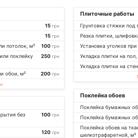
Плиточные работы
15
Грунтовка стяжки под 
грн
15
Резка плитки, шлифовка
грн
ли потолок, м²
100
Установка уголков при 
грн
 или поклейку
250
Укладка плитки на пол,
грн
Укладка плитки на стен
ли обои, м²
200
грн
ны
Поклейка обоев
Поклейка бумажных обо
крытия без
100
грн
Поклейка бумажных обо
Поклейка обоев на тка
120
грн
шелкотрафаретной, м²