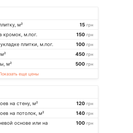
плитку, м²
15
грн
 кромок, м.пог.
150
грн
укладке плитки, м.пог.
100
грн
 м²
450
грн
ы, м²
500
грн
Показать еще цены
ев на стену, м²
120
грн
ев на потолок, м²
140
грн
невой основе или на
100
грн