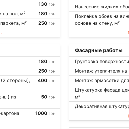
130
грн
Нанесение жидких обое
 на пол, м²
180
грн
Поклейка обоев на ви
паркета, м²
250
основе на стену, м²
грн
ны
Фасадные работы
180
Грунтовка поверхности
грн
250
Монтаж утеплителя на 
грн
(2 стороны),
400
Монтаж армосетки для
грн
Штукатурка фасада цем
ены) из
50
м²
грн
Декоративная штукатурк
окартона
1000
грн