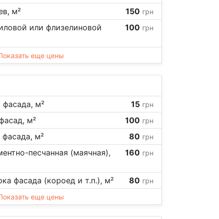
в, м²
150
грн
ниловой или флизелиновой
100
грн
Показать еще цены
 фасада, м²
15
грн
фасад, м²
100
грн
 фасада, м²
80
грн
ентно-песчанная (маячная),
160
грн
а фасада (короед и т.п.), м²
80
грн
Показать еще цены