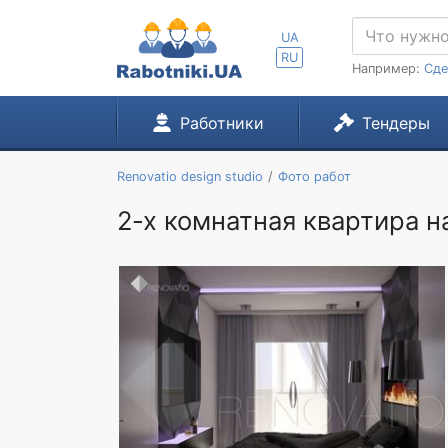
UA
RU
Например:
Сде
Работники
Тендеры
Renovatio design studio
Фото работ
2-х комнатная квартира н