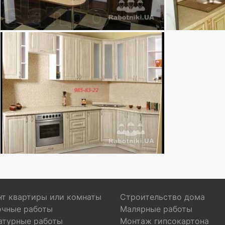
т квартиры или комнаты
Строительство дома
очные работы
Малярные работы
атурные работы
Монтаж гипсокартона