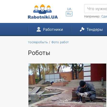
UA
RU
Например:
Сде
Работники
Тендеры
тосязробыть
Фото работ
Роботы