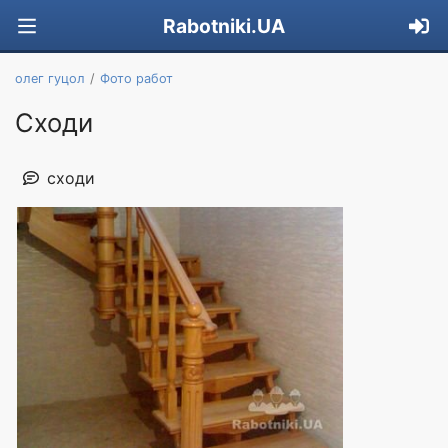
Rabotniki.UA
олег гуцол
Фото работ
Сходи
сходи