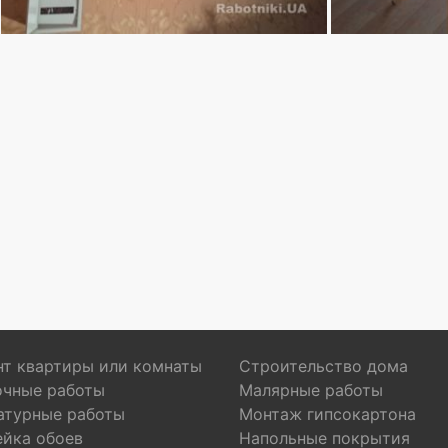
т квартиры или комнаты
Строительство дома
очные работы
Малярные работы
атурные работы
Монтаж гипсокартона
ейка обоев
Напольные покрытия