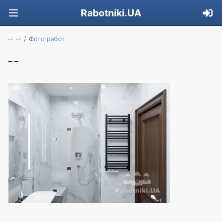
Rabotniki.UA
-- --
Фото работ
--