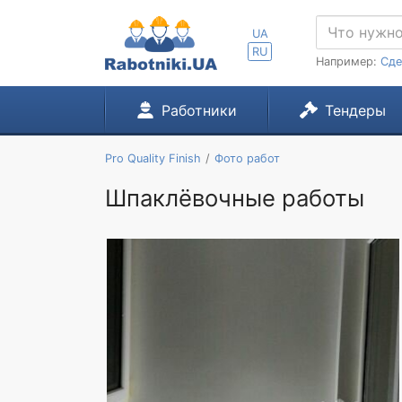
UA
RU
Например:
Сде
Работники
Тендеры
Pro Quality Finish
Фото работ
Шпаклёвочные работы